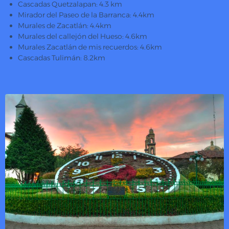
Cascadas Quetzalapan: 4.3 km
Mirador del Paseo de la Barranca: 4.4km
Murales de Zacatlán: 4.4km
Murales del callejón del Hueso: 4.6km
Murales Zacatlán de mis recuerdos: 4.6km
Cascadas Tulimán: 8.2km